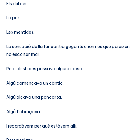
Els dubtes.
La por.
Les mentides.
La sensació de lluitar contra gegants enormes que pareixen
no escoltar mai.
Però aleshores passava alguna cosa.
Algú començava un càntic.
Algú alçava una pancarta.
Algú t’abraçava.
I recordàvem per què estàvem allí.