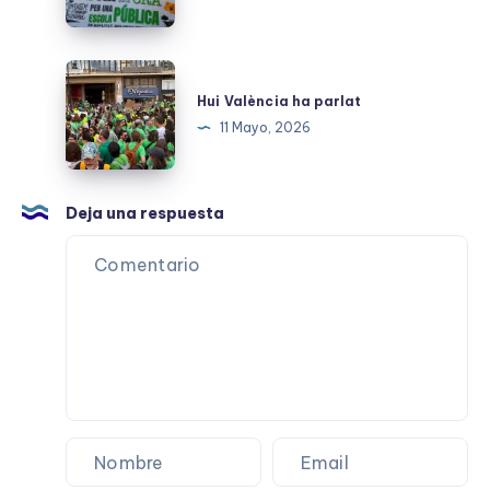
ha
fet
història
Hui
València
Hui València ha parlat
ha
11 Mayo, 2026
parlat
Deja una respuesta