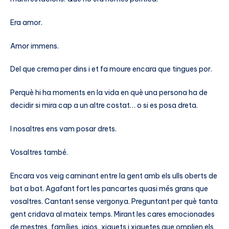
Era amor.
Amor immens.
Del que crema per dins i et fa moure encara que tingues por.
Perquè hi ha moments en la vida en què una persona ha de
decidir si mira cap a un altre costat… o si es posa dreta.
I nosaltres ens vam posar drets.
Vosaltres també.
Encara vos veig caminant entre la gent amb els ulls oberts de
bat a bat. Agafant fort les pancartes quasi més grans que
vosaltres. Cantant sense vergonya. Preguntant per què tanta
gent cridava al mateix temps. Mirant les cares emocionades
de mestres, famílies, iaios, xiquets i xiquetes que omplien els