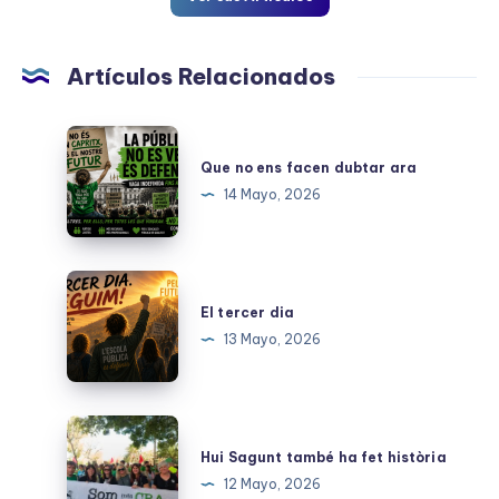
Artículos Relacionados
Que
no
Que no ens facen dubtar ara
ens
14 Mayo, 2026
facen
dubtar
ara
El
tercer
El tercer dia
dia
13 Mayo, 2026
Hui
Sagunt
Hui Sagunt també ha fet història
també
12 Mayo, 2026