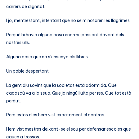
carrers de dignitat.
I jo, mentrestant, intentant que no se’m notaren les llàgrimes.
Perquè hi havia alguna cosa enorme passant davant dels
nostres ulls.
Alguna cosa que no s’ensenya als llibres.
Un poble despertant.
La gent diu sovint que la societat està adormida. Que
cadascú va a la seua. Que ja ningú lluita per res. Que tot està
perdut.
Però estos dies hem vist exactament el contrari.
Hem vist mestres deixant-se el sou per defensar escoles que
cauen a trossos.