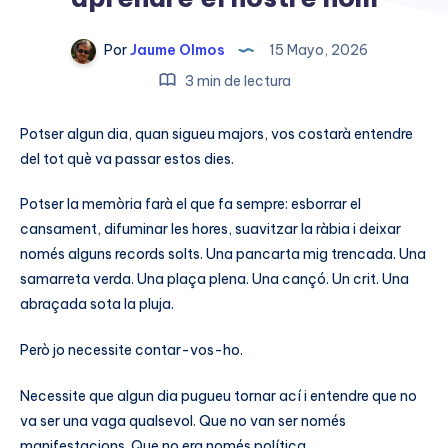
Por
Jaume Olmos
15 Mayo, 2026
3 min de lectura
Potser algun dia, quan sigueu majors, vos costarà entendre
del tot què va passar estos dies.
Potser la memòria farà el que fa sempre: esborrar el
cansament, difuminar les hores, suavitzar la ràbia i deixar
només alguns records solts. Una pancarta mig trencada. Una
samarreta verda. Una plaça plena. Una cançó. Un crit. Una
abraçada sota la pluja.
Però jo necessite contar-vos-ho.
Necessite que algun dia pugueu tornar ací i entendre que no
va ser una vaga qualsevol. Que no van ser només
manifestacions. Que no era només política.