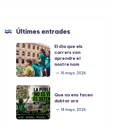
Últimes entrades
El dia que els
El
carrers van
dia
aprendre el
que
nostre nom
els
15 mayo, 2026
carrers
van
Que
aprendre
Que no ens facen
no
dubtar ara
el
ens
nostre
14 mayo, 2026
facen
nom
dubtar