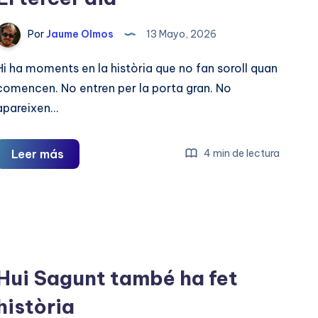
Por
Jaume Olmos
13 Mayo, 2026
Hi ha moments en la història que no fan soroll quan
comencen. No entren per la porta gran. No
apareixen…
El
Leer más
4 min de lectura
tercer
dia
Hui Sagunt també ha fet
història