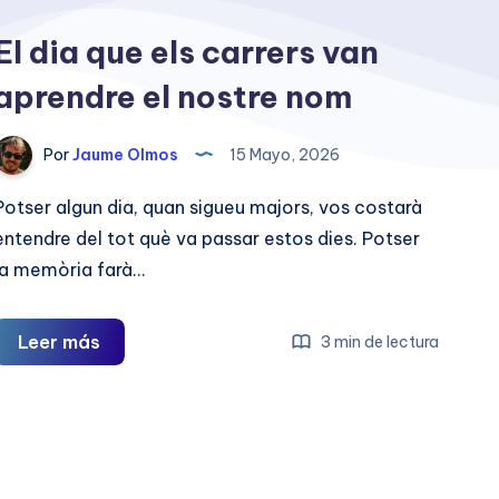
El dia que els carrers van
aprendre el nostre nom
Por
Jaume Olmos
15 Mayo, 2026
Potser algun dia, quan sigueu majors, vos costarà
entendre del tot què va passar estos dies. Potser
la memòria farà…
El
Leer más
3 min de lectura
dia
que
els
carrers
van