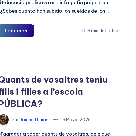
d’Educació publicava una infografia preguntant:
“¿Sabes cuánto han subido los sueldos de los…
La
Leer más
3 min de lectura
propaganda
no
tapa
la
realitat
Quants de vosaltres teniu
fills i filles a l’escola
PÚBLICA?
Por
Jaume Olmos
8 Mayo, 2026
M’agradaria saber quants de vosaltres, dels que