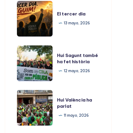
ara
El
tercer
El tercer dia
dia
13 mayo, 2026
Hui
Hui Sagunt també
Sagunt
ha fet història
també
12 mayo, 2026
ha
fet
història
Hui
Hui València ha
València
parlat
ha
11 mayo, 2026
parlat