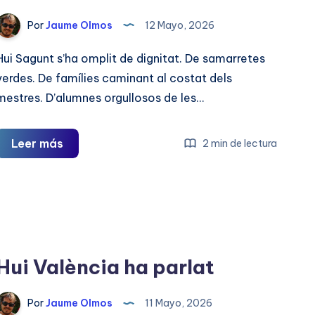
Por
Jaume Olmos
12 Mayo, 2026
Hui Sagunt s’ha omplit de dignitat. De samarretes
verdes. De famílies caminant al costat dels
mestres. D’alumnes orgullosos de les…
Hui
Leer más
2 min de lectura
Sagunt
també
ha
fet
història
Hui València ha parlat
Por
Jaume Olmos
11 Mayo, 2026