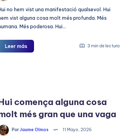
Hui no hem vist una manifestació qualsevol. Hui
hem vist alguna cosa molt més profunda. Més
humana. Més poderosa. Hui…
Hui
Leer más
3 min de lectura
València
ha
parlat
Hui comença alguna cosa
molt més gran que una vaga
Por
Jaume Olmos
11 Mayo, 2026