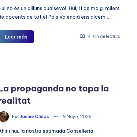
Hui no és un dilluns qualsevol. Hui, 11 de maig, milers
de docents de tot el País Valencià ens alcem…
Hui
Leer más
4 min de lectura
comença
alguna
cosa
molt
més
La propaganda no tapa la
gran
que
realitat
una
vaga
Por
Jaume Olmos
9 Mayo, 2026
Ahir i hui, la nostra estimada Conselleria