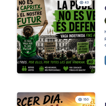
43
150