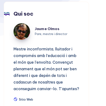
Qui soc
Jaume
Jaume Olmos
Olmos
Pare, mestre i director
Mestre inconformista, lluitador i
compromés amb l’educació i amb
el món que l’envolta. Convençut
plenament que el món pot ser ben
diferent i que depén de tots i
cadascun de nosaltres que
aconseguim canviar-lo. T'apuntes?
Sitio
Sitio Web
Web