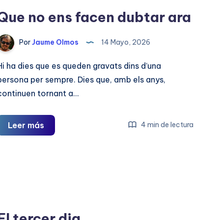
aprendre
Que no ens facen dubtar ara
el
nostre
Por
Jaume Olmos
14 Mayo, 2026
nom
Hi ha dies que es queden gravats dins d’una
persona per sempre. Dies que, amb els anys,
continuen tornant a…
Que
Leer más
4 min de lectura
no
ens
facen
dubtar
ara
El tercer dia