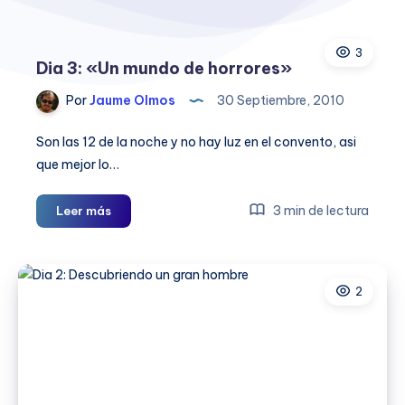
3
Dia 3: «Un mundo de horrores»
Por
Jaume Olmos
30 Septiembre, 2010
Son las 12 de la noche y no hay luz en el convento, asi
que mejor lo…
Dia
3 min de lectura
Leer más
3:
«Un
mundo
2
de
horrores»