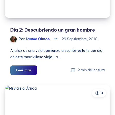
Dia 2: Descubriendo un gran hombre
Por
Jaume Olmos
29 Septiembre, 2010
A la luz de una vela comienzo a escribir este tercer dia,
de este maravilloso viaje. La…
Dia
2 min de lectura
Leer más
2:
Descubriendo
un
3
gran
hombre