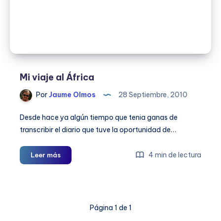
Mi viaje al África
Por
Jaume Olmos
28 Septiembre, 2010
Desde hace ya algún tiempo que tenia ganas de
transcribir el diario que tuve la oportunidad de…
Mi
4 min de lectura
Leer más
viaje
al
África
Página 1 de 1