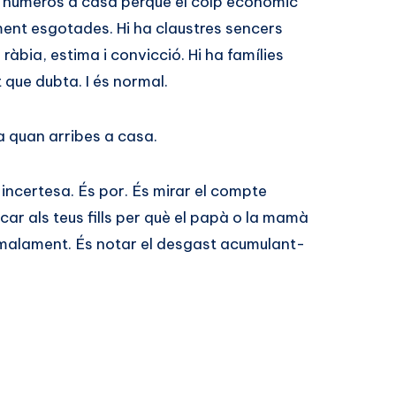
 números a casa perquè el colp econòmic
ent esgotades. Hi ha claustres sencers
ràbia, estima i convicció. Hi ha famílies
 que dubta. I és normal.
a quan arribes a casa.
incertesa. És por. És mirar el compte
car als teus fills per què el papà o la mamà
 malament. És notar el desgast acumulant-