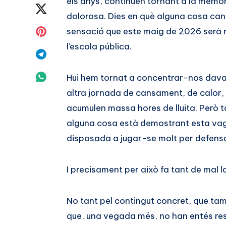
els anys, continuen tornant a la memò
en
Compartir
dolorosa. Dies en què alguna cosa canvi
Facebook
en
Compartir
sensació que este maig de 2026 serà r
l’escola pública.
Twitter
en
Compartir
Pinterest
en
Compartir
Hui hem tornat a concentrar-nos davan
altra jornada de cansament, de calor,
Telegram
en
acumulen massa hores de lluita. Però ta
Whatsapp
alguna cosa està demostrant esta vag
disposada a jugar-se molt per defensar
I precisament per això fa tant de mal 
No tant pel contingut concret, que ta
que, una vegada més, no han entés res.