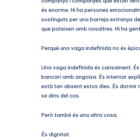
companys i companyes que estan fent
és enorme. Hi ha persones emocionalm
sostinguts per una barreja estranya de 
que pateixen amb nosaltres. Hi ha gent
Perquè una vaga indefinida no és èpic
Una vaga indefinida és cansament. És 
bancari amb angoixa. És intentar expli
està tan absent estos dies. És dormir
se dins del cos.
Però també és una altra cosa.
És dignitat.