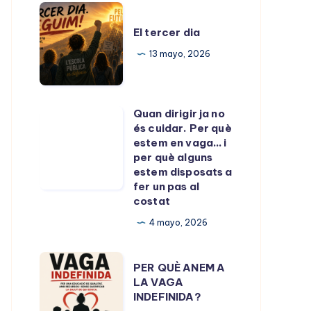
acaba
El
de
tercer
El tercer dia
passar.
dia
13 mayo, 2026
Quan dirigir ja no
Quan
és cuidar. Per què
dirigir
estem en vaga… i
ja
per què alguns
estem disposats a
no
fer un pas al
és
costat
cuidar.
4 mayo, 2026
Per
què
PER
PER QUÈ ANEM A
estem
QUÈ
LA VAGA
en
INDEFINIDA?
ANEM
vaga…