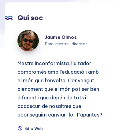
Qui soc
Jaume
Jaume Olmos
Olmos
Pare, mestre i director
Mestre inconformista, lluitador i
compromés amb l’educació i amb
el món que l’envolta. Convençut
plenament que el món pot ser ben
diferent i que depén de tots i
cadascun de nosaltres que
aconseguim canviar-lo. T'apuntes?
Sitio
Sitio Web
Web