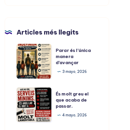
Articles més llegits
Parar
Parar és l’única
és
manera
d’avançar
l’única
manera
3 mayo, 2026
d’avançar
És
És molt greu el
molt
que acaba de
passar.
greu
el
4 mayo, 2026
que