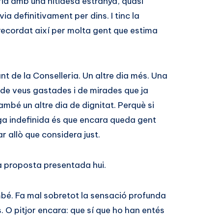
ria amb una nitidesa estranya, quasi
a definitivament per dins. I tinc la
ecordat així per molta gent que estima
t de la Conselleria. Un altre dia més. Una
 de veus gastades i de mirades que ja
mbé un altre dia de dignitat. Perquè si
a indefinida és que encara queda gent
 allò que considera just.
la proposta presentada hui.
mbé. Fa mal sobretot la sensació profunda
 O pitjor encara: que sí que ho han entés