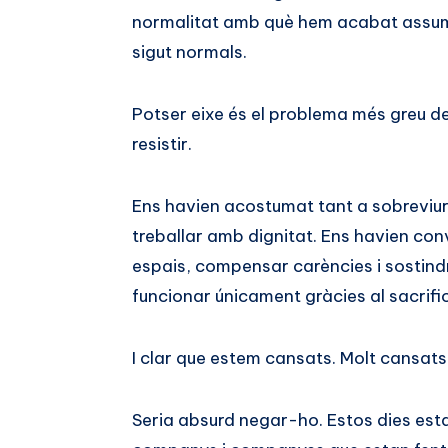
normalitat amb què hem acabat assumi
sigut normals.
Potser eixe és el problema més greu d
resistir.
Ens havien acostumat tant a sobreviur
treballar amb dignitat. Ens havien conv
espais, compensar carències i sostin
funcionar únicament gràcies al sacrifici
I clar que estem cansats. Molt cansats
Seria absurd negar-ho. Estos dies esta