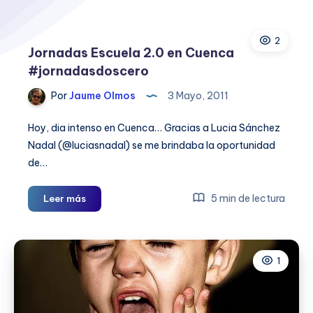
2
Jornadas Escuela 2.0 en Cuenca
#jornadasdoscero
Por
Jaume Olmos
3 Mayo, 2011
Hoy, dia intenso en Cuenca… Gracias a Lucia Sánchez
Nadal (@luciasnadal) se me brindaba la oportunidad
de…
Jornadas
5 min de lectura
Leer más
Escuela
2.0
en
1
Cuenca
#jornadasdoscero