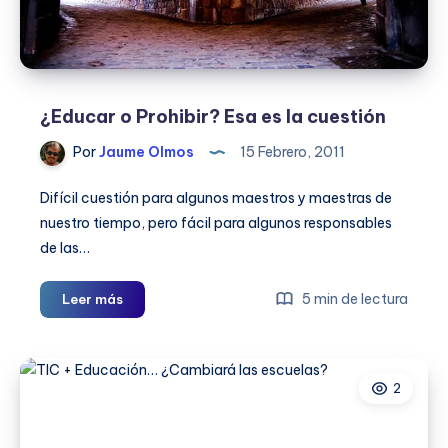
¿Educar o Prohibir? Esa es la cuestión
Por
Jaume Olmos
15 Febrero, 2011
Difícil cuestión para algunos maestros y maestras de
nuestro tiempo, pero fácil para algunos responsables
de las…
¿Educar
5 min de lectura
Leer más
o
Prohibir?
Esa
2
es
la
cuestión