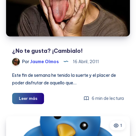
¿No te gusta? ¡Cambialo!
Por
Jaume Olmos
16 Abril, 2011
Este fin de semana he tenido la suerte y el placer de
poder disfrutar de aquello que…
¿No
6 min de lectura
Leer más
te
gusta?
¡Cambialo!
1