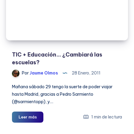
TIC + Educación… ¿Cambiará las
escuelas?
Por
Jaume Olmos
28 Enero, 2011
Mañana sábado 29 tengo la suerte de poder viajar
hasta Madrid, gracias a Pedro Sarmiento
(@sarmientopp), y…
TIC
1 min de lectura
Leer más
+
Educación…