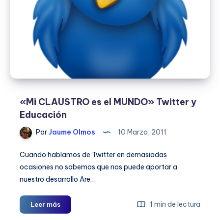
«Mi CLAUSTRO es el MUNDO» Twitter y
Educación
Por
Jaume Olmos
10 Marzo, 2011
Cuando hablamos de Twitter en demasiadas
ocasiones no sabemos que nos puede aportar a
nuestro desarrollo Are…
«Mi
1 min de lectura
Leer más
CLAUSTRO