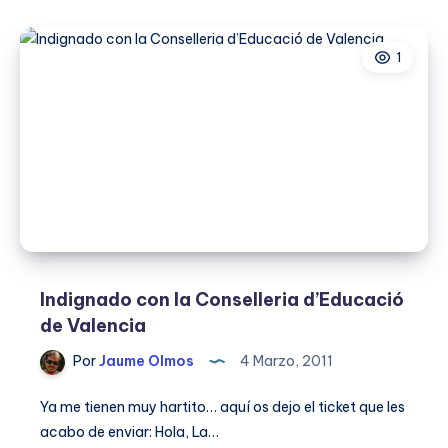
es
el
1
MUNDO»
Twitter
y
Educación
Indignado con la Conselleria d’Educació
de Valencia
Por
Jaume Olmos
4 Marzo, 2011
Ya me tienen muy hartito… aquí os dejo el ticket que les
acabo de enviar: Hola, La…