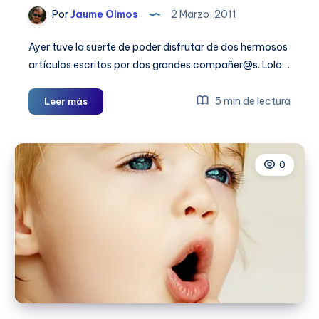
Por
Jaume Olmos
2 Marzo, 2011
Ayer tuve la suerte de poder disfrutar de dos hermosos
artículos escritos por dos grandes compañer@s. Lola…
Ni
5 min de lectura
Leer más
mi
centro
ni
0
yo
somos
Finlandia