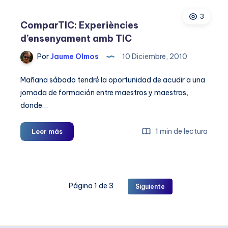
¿Cambiará
3
las
ComparTIC: Experiències
escuelas?
d’ensenyament amb TIC
Por
Jaume Olmos
10 Diciembre, 2010
Mañana sábado tendré la oportunidad de acudir a una
jornada de formación entre maestros y maestras,
donde…
ComparTIC:
1 min de lectura
Leer más
Experiències
d’ensenyament
amb
TIC
Página 1 de 3
Siguiente